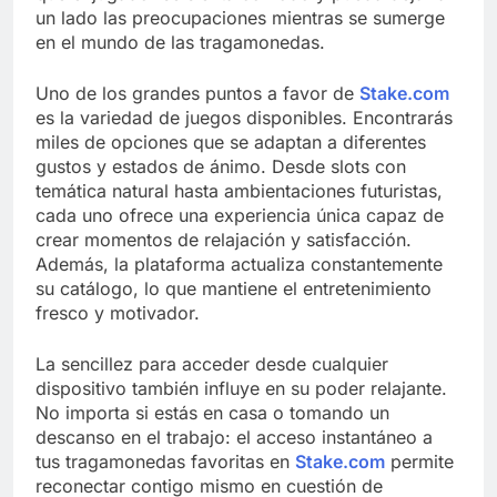
un lado las preocupaciones mientras se sumerge
en el mundo de las tragamonedas.
Uno de los grandes puntos a favor de
Stake.com
es la variedad de juegos disponibles. Encontrarás
miles de opciones que se adaptan a diferentes
gustos y estados de ánimo. Desde slots con
temática natural hasta ambientaciones futuristas,
cada uno ofrece una experiencia única capaz de
crear momentos de relajación y satisfacción.
Además, la plataforma actualiza constantemente
su catálogo, lo que mantiene el entretenimiento
fresco y motivador.
La sencillez para acceder desde cualquier
dispositivo también influye en su poder relajante.
No importa si estás en casa o tomando un
descanso en el trabajo: el acceso instantáneo a
tus tragamonedas favoritas en
Stake.com
permite
reconectar contigo mismo en cuestión de