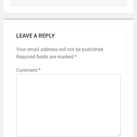
LEAVE A REPLY
Your email address will not be published.
Required fields are marked
*
Comment
*