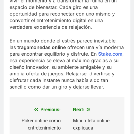
vivir el momento y a transformar la rutina en un
espacio de bienestar. Cada giro es una
oportunidad para reconectar con uno mismo y
convertir el entretenimiento digital en una
verdadera experiencia de relajación.
En un mundo donde el estrés parece inevitable,
las
tragamonedas online
ofrecen una vía moderna
para encontrar equilibrio y disfrute. En
Stake.com
,
esa experiencia se eleva al máximo gracias a su
diseño innovador, su ambiente amigable y su
amplia oferta de juegos. Relajarse, divertirse y
disfrutar cada instante nunca había sido tan
sencillo como dar un giro y dejarse llevar.
Previous:
Next:
Post
navigation
Póker online como
Mini ruleta online
entretenimiento
explicada