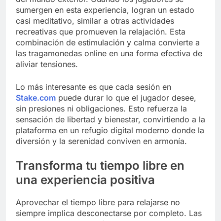
sumergen en esta experiencia, logran un estado
casi meditativo, similar a otras actividades
recreativas que promueven la relajación. Esta
combinación de estimulación y calma convierte a
las tragamonedas online en una forma efectiva de
aliviar tensiones.
Lo más interesante es que cada sesión en
Stake.com
puede durar lo que el jugador desee,
sin presiones ni obligaciones. Esto refuerza la
sensación de libertad y bienestar, convirtiendo a la
plataforma en un refugio digital moderno donde la
diversión y la serenidad conviven en armonía.
Transforma tu tiempo libre en
una experiencia positiva
Aprovechar el tiempo libre para relajarse no
siempre implica desconectarse por completo. Las