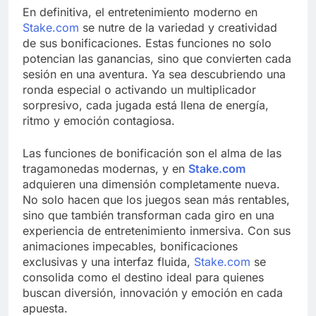
En definitiva, el entretenimiento moderno en
Stake.com
se nutre de la variedad y creatividad
de sus bonificaciones. Estas funciones no solo
potencian las ganancias, sino que convierten cada
sesión en una aventura. Ya sea descubriendo una
ronda especial o activando un multiplicador
sorpresivo, cada jugada está llena de energía,
ritmo y emoción contagiosa.
Las funciones de bonificación son el alma de las
tragamonedas modernas, y en
Stake.com
adquieren una dimensión completamente nueva.
No solo hacen que los juegos sean más rentables,
sino que también transforman cada giro en una
experiencia de entretenimiento inmersiva. Con sus
animaciones impecables, bonificaciones
exclusivas y una interfaz fluida,
Stake.com
se
consolida como el destino ideal para quienes
buscan diversión, innovación y emoción en cada
apuesta.