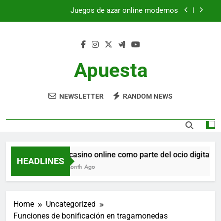
Skip
Juegos de azar online modernos
to
content
Una experiencia positiva en el póker online
Jugar tragamonedas online de forma cómoda
Apuesta
El casino online como parte del ocio digital
NEWSLETTER
RANDOM NEWS
Juegos de azar online modernos
Una experiencia positiva en el póker online
Jugar tragamonedas online de forma cómoda
El casino online como parte del ocio digital
HEADLINES
1 Month Ago
Home
Uncategorized
Funciones de bonificación en tragamonedas