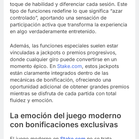
toque de habilidad y diferenciar cada sesión. Este
tipo de funciones redefine lo que significa “azar
controlado”, aportando una sensación de
participación activa que transforma la experiencia
en algo verdaderamente entretenido.
Además, las funciones especiales suelen estar
vinculadas a jackpots o premios progresivos,
donde cualquier giro puede convertirse en un
momento épico. En
Stake.com
, estos jackpots
están claramente integrados dentro de las
mecánicas de bonificación, ofreciendo una
oportunidad adicional de obtener grandes premios
mientras se disfruta de cada partida con total
fluidez y emoción.
La emoción del juego moderno
con bonificaciones exclusivas
El juego moderno en
Stake.com
no se trata