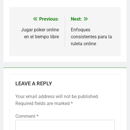
Previous:
Next:
Post
navigation
Jugar póker online
Enfoques
en el tiempo libre
consistentes para la
ruleta online
LEAVE A REPLY
Your email address will not be published.
Required fields are marked
*
Comment
*