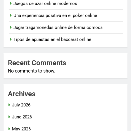
Juegos de azar online modernos
Una experiencia positiva en el póker online
Jugar tragamonedas online de forma cómoda
Tipos de apuestas en el baccarat online
Recent Comments
No comments to show.
Archives
July 2026
June 2026
May 2026