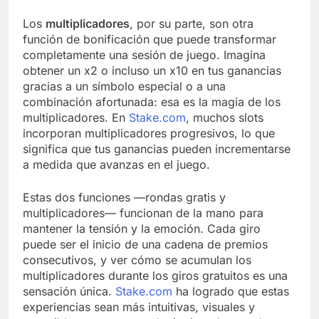
Los
multiplicadores
, por su parte, son otra
función de bonificación que puede transformar
completamente una sesión de juego. Imagina
obtener un x2 o incluso un x10 en tus ganancias
gracias a un símbolo especial o a una
combinación afortunada: esa es la magia de los
multiplicadores. En
Stake.com
, muchos slots
incorporan multiplicadores progresivos, lo que
significa que tus ganancias pueden incrementarse
a medida que avanzas en el juego.
Estas dos funciones —rondas gratis y
multiplicadores— funcionan de la mano para
mantener la tensión y la emoción. Cada giro
puede ser el inicio de una cadena de premios
consecutivos, y ver cómo se acumulan los
multiplicadores durante los giros gratuitos es una
sensación única.
Stake.com
ha logrado que estas
experiencias sean más intuitivas, visuales y