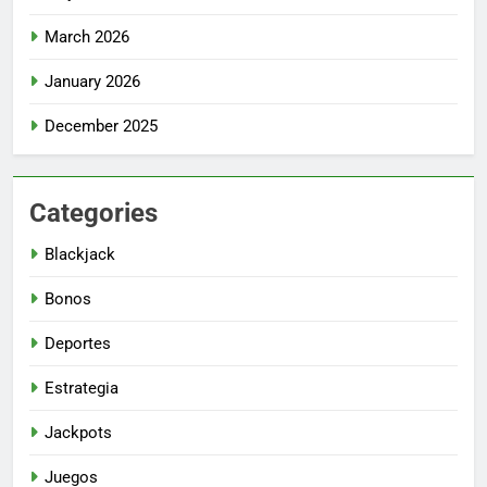
March 2026
January 2026
December 2025
Categories
Blackjack
Bonos
Deportes
Estrategia
Jackpots
Juegos