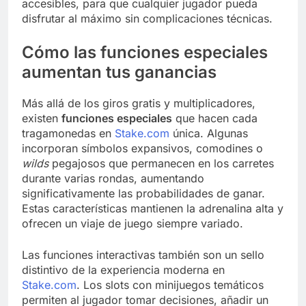
accesibles, para que cualquier jugador pueda
disfrutar al máximo sin complicaciones técnicas.
Cómo las funciones especiales
aumentan tus ganancias
Más allá de los giros gratis y multiplicadores,
existen
funciones especiales
que hacen cada
tragamonedas en
Stake.com
única. Algunas
incorporan símbolos expansivos, comodines o
wilds
pegajosos que permanecen en los carretes
durante varias rondas, aumentando
significativamente las probabilidades de ganar.
Estas características mantienen la adrenalina alta y
ofrecen un viaje de juego siempre variado.
Las funciones interactivas también son un sello
distintivo de la experiencia moderna en
Stake.com
. Los slots con minijuegos temáticos
permiten al jugador tomar decisiones, añadir un