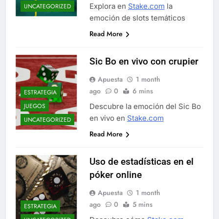
Explora en
Stake.com
la
UNCATEGORIZED
emoción de slots temáticos
Read More
Sic Bo en vivo con crupier
Apuesta
1 month
ago
0
6 mins
ESTRATEGIA
JUEGOS
Descubre la emoción del Sic Bo
en vivo en
Stake.com
UNCATEGORIZED
Read More
Uso de estadísticas en el
póker online
Apuesta
1 month
ago
0
5 mins
ESTRATEGIA