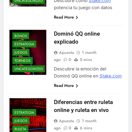
Descubre cómo
Stake.com
UNCATEGORIZED
potencia tu juego con datos
Read More
Dominó QQ online
BONOS
explicado
ESTRATEGIA
Apuesta
1 month
JUEGOS
ago
0
5 mins
TORNEOS
Descubre la emoción del
UNCATEGORIZED
Dominó QQ online en
Stake.com
Read More
Diferencias entre ruleta
online y ruleta en vivo
ESTRATEGIA
Apuesta
1 month
JUEGOS
ago
0
6 mins
RULETA