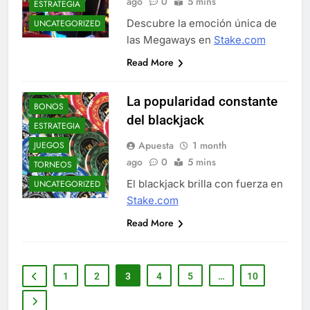
ago
0
5 mins
ESTRATEGIA
Descubre la emoción única de
UNCATEGORIZED
las Megaways en
Stake.com
Read More
BLACKJACK
La popularidad constante
BONOS
del blackjack
ESTRATEGIA
Apuesta
1 month
JUEGOS
ago
0
5 mins
TORNEOS
El blackjack brilla con fuerza en
UNCATEGORIZED
Stake.com
Read More
1
2
3
4
5
…
10