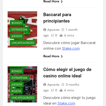
Read More
Baccarat para
principiantes
BONOS
Apuesta
1 month
ESTRATEGIA
ago
0
6 mins
JUEGOS
Descubre cómo jugar Baccarat
UNCATEGORIZED
online con
Stake.com
Read More
BLACKJACK
Cómo elegir el juego de
BONOS
casino online ideal
ESTRATEGIA
Apuesta
5 months
JUEGOS
ago
0
6 mins
RULETA
Descubre cómo elegir tu juego
UNCATEGORIZED
ideal en
Stake.com