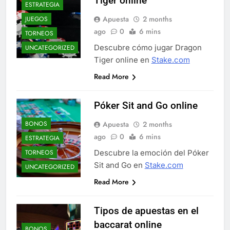
Tiger online
ESTRATEGIA
Apuesta
2 months
JUEGOS
ago
0
6 mins
TORNEOS
Descubre cómo jugar Dragon
UNCATEGORIZED
Tiger online en
Stake.com
Read More
Póker Sit and Go online
BONOS
Apuesta
2 months
ago
0
6 mins
ESTRATEGIA
TORNEOS
Descubre la emoción del Póker
Sit and Go en
Stake.com
UNCATEGORIZED
Read More
Tipos de apuestas en el
baccarat online
BONOS