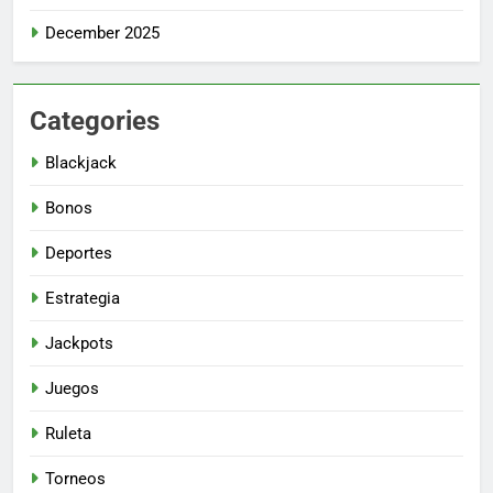
December 2025
Categories
Blackjack
Bonos
Deportes
Estrategia
Jackpots
Juegos
Ruleta
Torneos