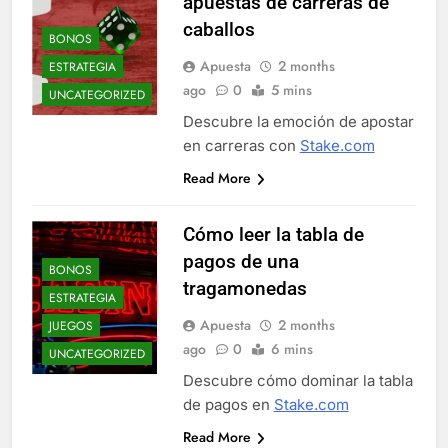
apuestas de carreras de
caballos
BONOS
Apuesta
2 months
ESTRATEGIA
ago
0
5 mins
UNCATEGORIZED
Descubre la emoción de apostar
en carreras con
Stake.com
Read More
Cómo leer la tabla de
pagos de una
BONOS
tragamonedas
ESTRATEGIA
Apuesta
2 months
JUEGOS
ago
0
6 mins
UNCATEGORIZED
Descubre cómo dominar la tabla
de pagos en
Stake.com
Read More