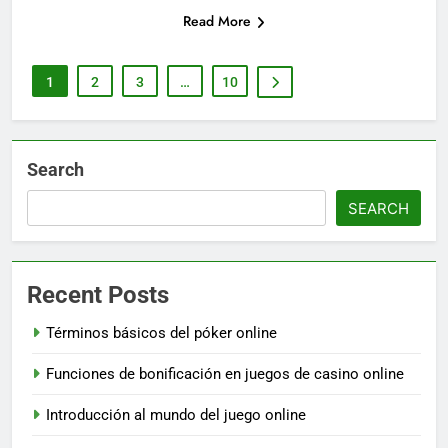
Read More
1
2
3
…
10
Search
SEARCH
Recent Posts
Términos básicos del póker online
Funciones de bonificación en juegos de casino online
Introducción al mundo del juego online